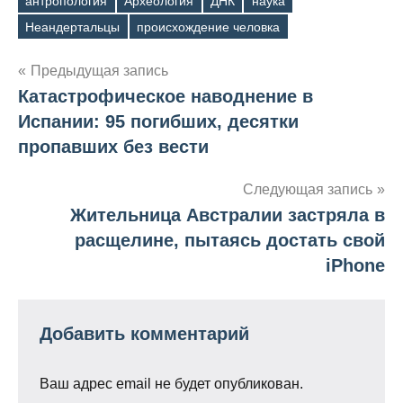
антропология
Археология
ДНК
наука
почты…
Метки
Неандертальцы
происхождение человка
Навигация
Предыдущая запись
Катастрофическое наводнение в
по
Испании: 95 погибших, десятки
записям
пропавших без вести
Следующая запись
Жительница Австралии застряла в
расщелине, пытаясь достать свой
iPhone
Добавить комментарий
Ваш адрес email не будет опубликован.