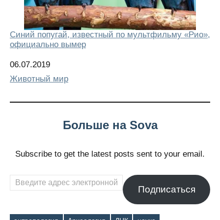
Синий попугай, известный по мультфильму «Рио»,
официально вымер
Дата
06.07.2019
Относится к
Животный мир
Больше на Sova
Subscribe to get the latest posts sent to your email.
Введите
Подписаться
адрес
электронной