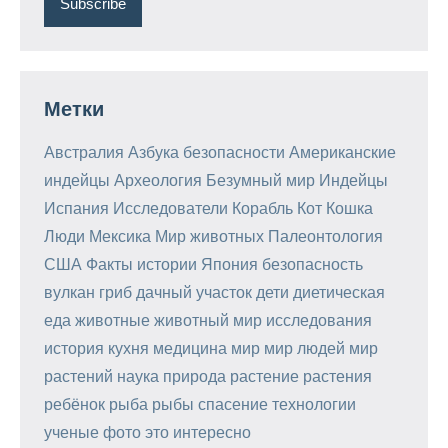
Метки
Австралия
Азбука безопасности
Американские
индейцы
Археология
Безумный мир
Индейцы
Испания
Исследователи
Корабль
Кот
Кошка
Люди
Мексика
Мир животных
Палеонтология
США
Факты истории
Япония
безопасность
вулкан
гриб
дачный участок
дети
диетическая
еда
животные
животный мир
исследования
история
кухня
медицина
мир
мир людей
мир
растений
наука
природа
растение
растения
ребёнок
рыба
рыбы
спасение
технологии
ученые
фото
это интересно