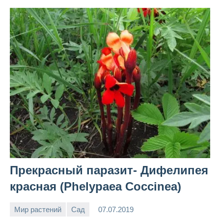
Прекрасный паразит- Дифелипея
красная (Phelypaea Coccinea)
Мир растений
Сад
07.07.2019
Snow_owl
Нет