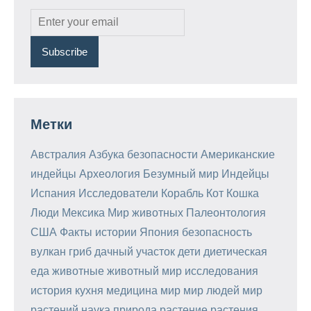
Метки
Австралия
Азбука безопасности
Американские
индейцы
Археология
Безумный мир
Индейцы
Испания
Исследователи
Корабль
Кот
Кошка
Люди
Мексика
Мир животных
Палеонтология
США
Факты истории
Япония
безопасность
вулкан
гриб
дачный участок
дети
диетическая
еда
животные
животный мир
исследования
история
кухня
медицина
мир
мир людей
мир
растений
наука
природа
растение
растения