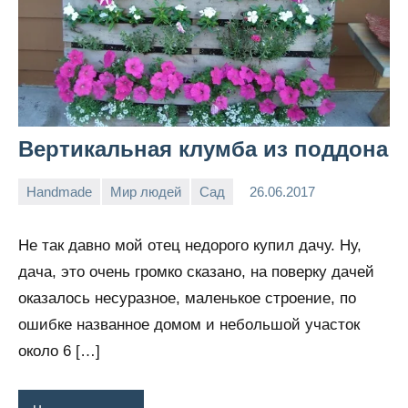
Вертикальная клумба из поддона
Handmade
Мир людей
Сад
26.06.2017
Victoria
Нет
Lia
комментариев
Не так давно мой отец недорого купил дачу. Ну,
дача, это очень громко сказано, на поверку дачей
оказалось несуразное, маленькое строение, по
ошибке названное домом и небольшой участок
около 6 […]