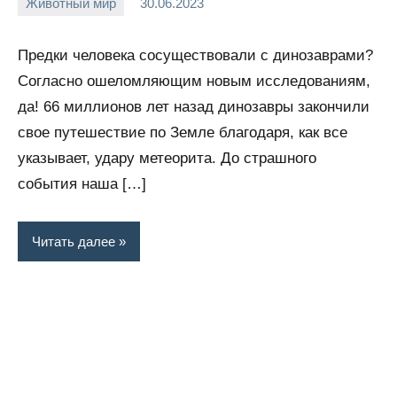
Животный мир
30.06.2023
Snow_owl
Нет
комментариев
Предки человека сосуществовали с динозаврами?
Согласно ошеломляющим новым исследованиям,
да! 66 миллионов лет назад динозавры закончили
свое путешествие по Земле благодаря, как все
указывает, удару метеорита. До страшного
события наша […]
Читать далее