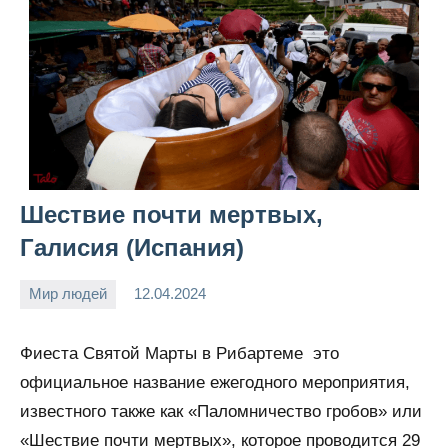
Шествие почти мертвых,
Галисия (Испания)
Мир людей
12.04.2024
Snow_owl
Нет
комментариев
Фиеста Святой Марты в Рибартеме это
официальное название ежегодного мероприятия,
известного также как «Паломничество гробов» или
«Шествие почти мертвых», которое проводится 29