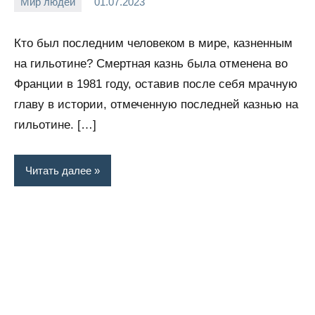
Мир людей
01.07.2023
Snow_owl
Нет
комментариев
Кто был последним человеком в мире, казненным
на гильотине? Смертная казнь была отменена во
Франции в 1981 году, оставив после себя мрачную
главу в истории, отмеченную последней казнью на
гильотине. […]
Читать далее