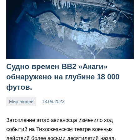
Судно времен ВВ2 «Акаги»
обнаружено на глубине 18 000
футов.
Мир людей
18.09.2023
Snow_owl
Нет
комментариев
Затопление этого авианосца изменило ход
событий на Тихоокеанском театре военных
действий более восьми десятилетий назад.