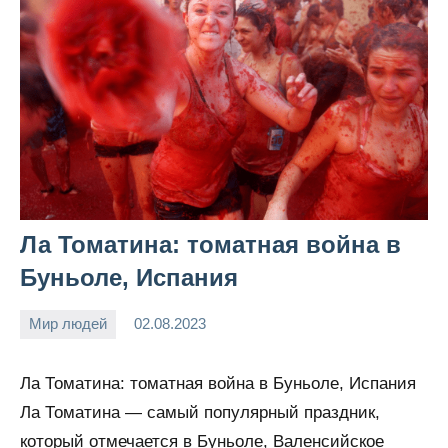
Ла Томатина: томатная война в
Буньоле, Испания
Мир людей
02.08.2023
Snow_owl
Нет
комментариев
Ла Томатина: томатная война в Буньоле, Испания
Ла Томатина — самый популярный праздник,
который отмечается в Буньоле, Валенсийское