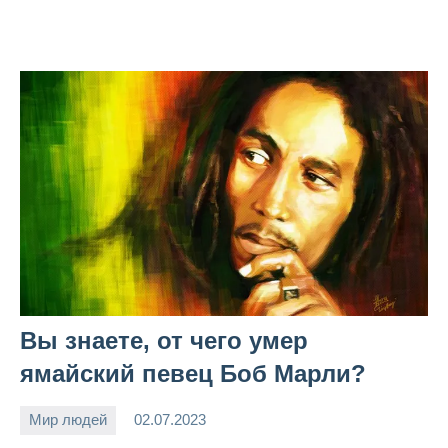
Вы знаете, от чего умер
ямайский певец Боб Марли?
Мир людей
02.07.2023
Snow_owl
Нет