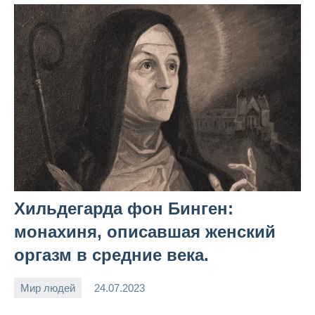
Хильдегарда фон Бинген:
монахиня, описавшая женский
оргазм в средние века.
Мир людей
24.07.2023
Snow_owl
Нет