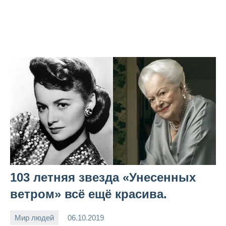
103 летняя звезда «Унесенных
ветром» всё ещё красива.
Мир людей
06.10.2019
Snow_owl
Нет