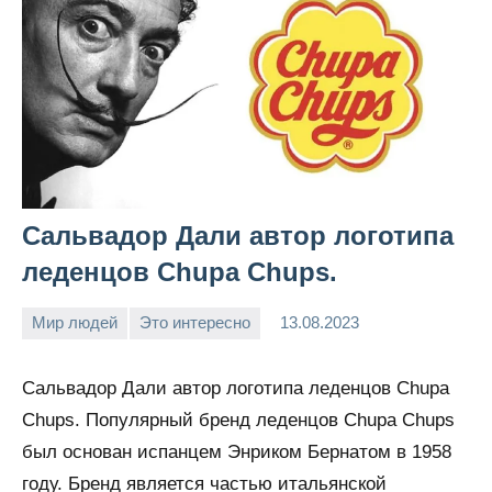
Сальвадор Дали автор логотипа
леденцов Chupa Chups.
Мир людей
Это интересно
13.08.2023
Snow_owl
Нет
комментариев
Сальвадор Дали автор логотипа леденцов Chupa
Chups. Популярный бренд леденцов Chupa Chups
был основан испанцем Энриком Бернатом в 1958
году. Бренд является частью итальянской