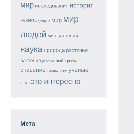
мир
история
исследования
мир
мир
кухня
медицина
людей
мир растений
наука
природа
растение
растения
рыба
рыбы
ребёнок
спасение
ученые
технологии
это интересно
фото
Мета