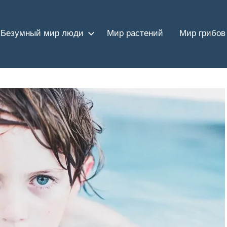
Безумный мир люди
Мир растений
Мир грибов