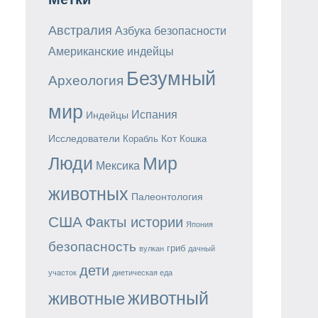
Австралия
Азбука безопасности
Американские индейцы
Безумный
Археология
мир
Испания
Индейцы
Исследователи
Кот
Корабль
Кошка
Мир
Люди
Мексика
животных
Палеонтология
США
Факты истории
Япония
безопасность
гриб
вулкан
дачный
дети
участок
диетическая еда
животный
животные