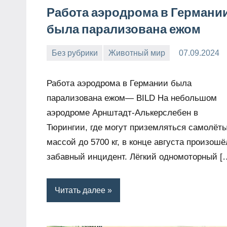
Работа аэродрома в Германи
была парализована ежом
Без рубрики
Животный мир
07.09.2024
Snow_owl
Нет
комментариев
Работа аэродрома в Германии была
парализована ежом— BILD На небольшом
аэродроме Арнштадт-Алькерслебен в
Тюрингии, где могут приземляться самолёт
массой до 5700 кг, в конце августа произошё
забавный инцидент. Лёгкий одномоторный [
Читать далее