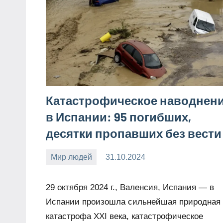
Катастрофическое наводнен
в Испании: 95 погибших,
десятки пропавших без вести
Мир людей
31.10.2024
Snow_owl
Нет
комментариев
29 октября 2024 г., Валенсия, Испания — в
Испании произошла сильнейшая природная
катастрофа XXI века, катастрофическое