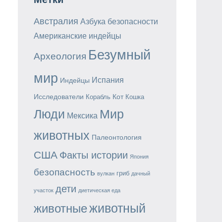
Австралия
Азбука безопасности
Американские индейцы
Безумный
Археология
мир
Испания
Индейцы
Исследователи
Кот
Корабль
Кошка
Мир
Люди
Мексика
животных
Палеонтология
США
Факты истории
Япония
безопасность
гриб
вулкан
дачный
дети
участок
диетическая еда
животный
животные