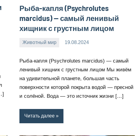
и
Рыба-капля (Psychrolutes
marcidus) — самый ленивый
хищник с грустным лицом
Животный мир
19.08.2024
Snow_owl
Нет
комментариев
Рыба-капля (Psychrolutes marcidus) — самый
ленивый хищник с грустным лицом Мы живём
ы
на удивительной планете, большая часть
л
поверхности которой покрыта водой — пресной
…]
и солёной. Вода — это источник жизни […]
Читать далее