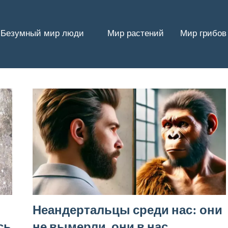
Безумный мир люди
Мир растений
Мир грибов
Неандертальцы среди нас: они
сь
не вымерли, они в нас