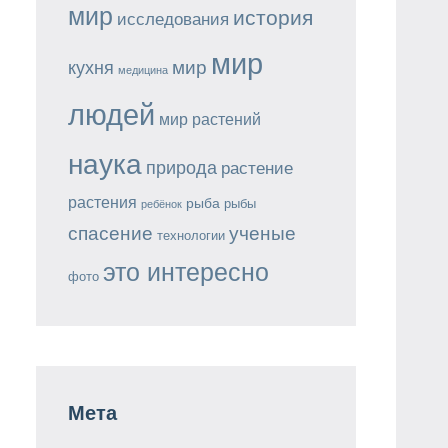
мир
история
исследования
мир
мир
кухня
медицина
людей
мир растений
наука
природа
растение
растения
рыба
рыбы
ребёнок
спасение
ученые
технологии
это интересно
фото
Мета