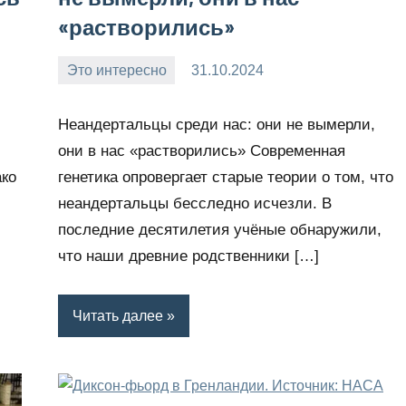
«растворились»
Это интересно
31.10.2024
Snow_owl
Нет
комментариев
Неандертальцы среди нас: они не вымерли,
они в нас «растворились» Современная
ако
генетика опровергает старые теории о том, что
неандертальцы бесследно исчезли. В
последние десятилетия учёные обнаружили,
что наши древние родственники […]
Читать далее