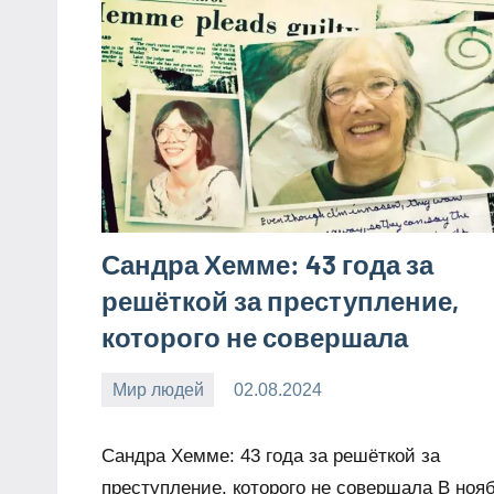
Сандра Хемме: 43 года за
решёткой за преступление,
которого не совершала
Мир людей
02.08.2024
Snow_owl
Нет
комментариев
Сандра Хемме: 43 года за решёткой за
преступление, которого не совершала В ноя