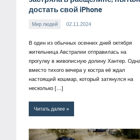
достать свой iPhone
Мир людей
02.11.2024
Snow_owl
Нет
комментариев
В один из обычных осенних дней октября
жительница Австралии отправилась на
прогулку в живописную долину Хантер. Одн
вместо тихого вечера у костра её ждал
настоящий кошмар, который затянулся на
несколько […]
Читать далее