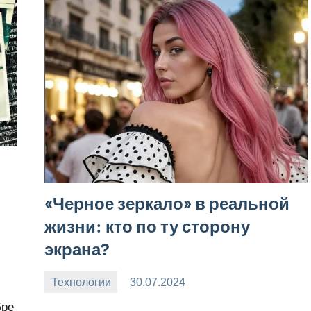
«Черное зеркало» в реальной
жизни: кто по ту сторону
экрана?
Технологии
30.07.2024
Snow_owl
Нет
бре